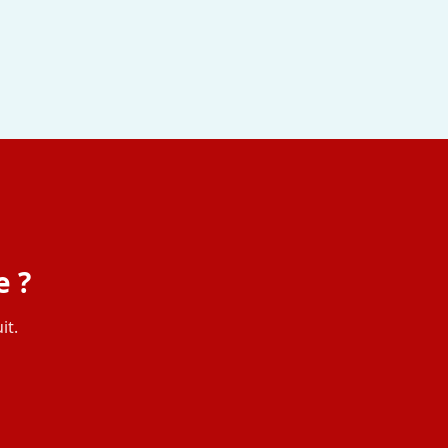
e ?
it.