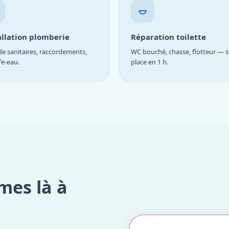
allation plomberie
Réparation toilette
e sanitaires, raccordements,
WC bouché, chasse, flotteur — s
fe-eau.
place en 1 h.
mes là à