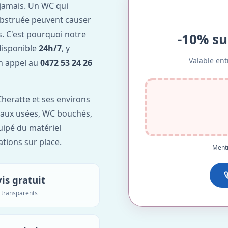
jamais. Un WC qui
obstruée peuvent causer
. C'est pourquoi notre
-10% su
disponible
24h/7
, y
Valable ent
Un appel au
0472 53 24 26
heratte et ses environs
'eaux usées, WC bouchés,
uipé du matériel
ations sur place.
Menti
is gratuit
s transparents