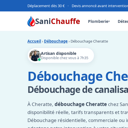
Déplacement dès 30 €
•
Devis annoncé avant interventio
Sani
Chauffe
Plomberie
Détec
▾
Accueil
›
Débouchage
› Débouchage Cheratte
Artisan disponible
Disponible chez vous à 7h35
Débouchage Che
Débouchage de canalisat
À Cheratte,
débouchage Cheratte
chez Sani
disponibilité réelle, tarifs transparents et tra
Débouchage résidentielle, commerciale ou i