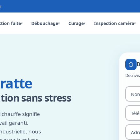
n
tion fuite
Débouchage
Curage
Inspection caméra
▾
▾
▾
▾
D
Décrive
ratte
ion sans stress
chauffe signifie
vail garanti.
ndustrielle, nous