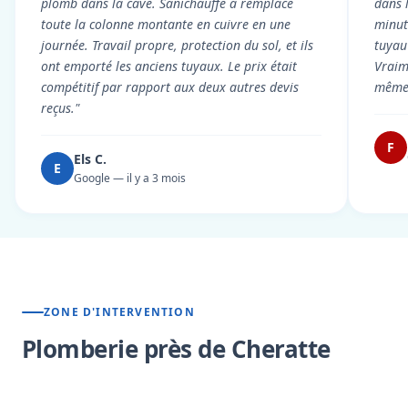
plomb dans la cave. Sanichauffe a remplacé
dans 
toute la colonne montante en cuivre en une
minute
journée. Travail propre, protection du sol, et ils
tuyau 
ont emporté les anciens tuyaux. Le prix était
Vraim
compétitif par rapport aux deux autres devis
même 
reçus."
F
Els C.
E
Google — il y a 3 mois
ZONE D'INTERVENTION
Plomberie près de Cheratte