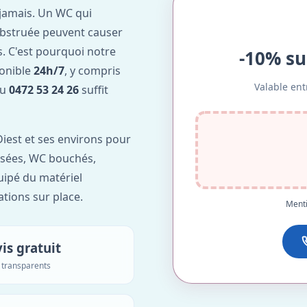
jamais. Un WC qui
obstruée peuvent causer
. C'est pourquoi notre
-10% su
ponible
24h/7
, y compris
Valable ent
au
0472 53 24 26
suffit
iest et ses environs pour
 usées, WC bouchés,
uipé du matériel
ations sur place.
Menti
is gratuit
s transparents