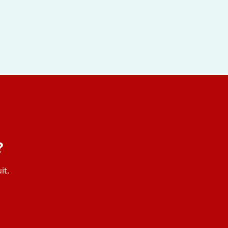
?
it.