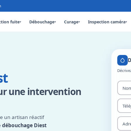
n
tion fuite
Débouchage
Curage
Inspection caméra
▾
▾
▾
▾
D
Décrive
st
ur une intervention
un artisan réactif
e
débouchage Diest