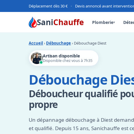
Déplacement dès 30 €
•
Devis annoncé avant interventio
Sani
Chauffe
Plomberie
Détec
▾
Accueil
›
Débouchage
› Débouchage Diest
Artisan disponible
Disponible chez vous à 7h35
Débouchage Die
Déboucheur qualifié po
propre
Un dépannage débouchage à Diest demande 
et qualifié. Depuis 15 ans, Sanichauffe est c