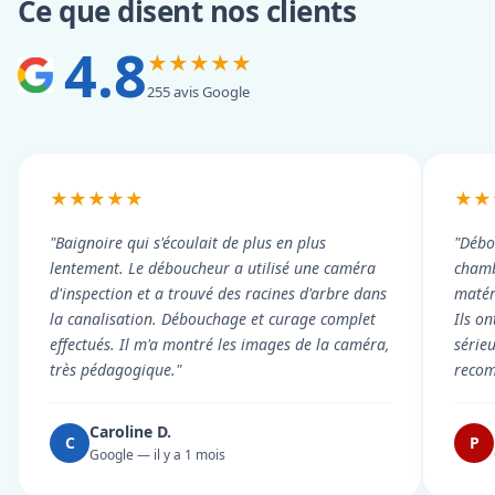
Ce que disent nos clients
4.8
★★★★★
255 avis Google
★★★★★
★★
"Baignoire qui s'écoulait de plus en plus
"Débo
lentement. Le déboucheur a utilisé une caméra
chambr
d'inspection et a trouvé des racines d'arbre dans
matér
la canalisation. Débouchage et curage complet
Ils on
effectués. Il m'a montré les images de la caméra,
série
très pédagogique."
reco
Caroline D.
C
P
Google — il y a 1 mois