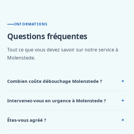
INFORMATIONS
Questions fréquentes
Tout ce que vous devez savoir sur notre service à
Molenstede.
+
Combien coûte débouchage Molenstede ?
Nos tarifs sont publics et figurent dans le
tableau des prix
de notre hub service. Pour un devis personnalisé à
+
Intervenez-vous en urgence à Molenstede ?
Molenstede, appelez le 0472 53 24 26.
Oui, 24h/7, y compris dimanches et jours fériés.
Intervention en moins de 45 minutes en zone urbaine.
+
Êtes-vous agréé ?
Oui. Sanichauffe est une entreprise enregistrée et assurée