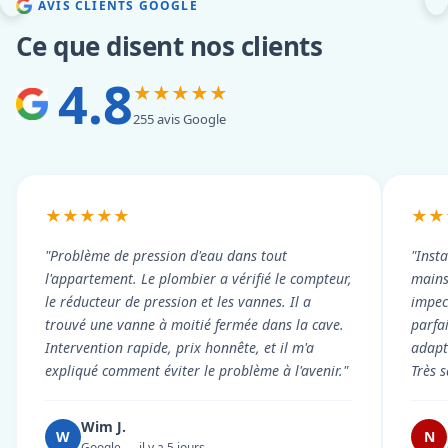
AVIS CLIENTS GOOGLE
Ce que disent nos clients
4.8
★★★★★
255 avis Google
★★★★★
★★
"Problème de pression d'eau dans tout
"Inst
l'appartement. Le plombier a vérifié le compteur,
mains
le réducteur de pression et les vannes. Il a
impecc
trouvé une vanne à moitié fermée dans la cave.
parfa
Intervention rapide, prix honnête, et il m'a
adapt
expliqué comment éviter le problème à l'avenir."
Très s
Wim J.
W
N
Google — il y a 5 jours