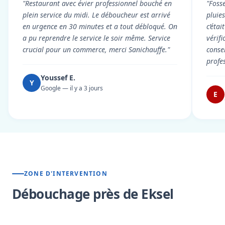
"Restaurant avec évier professionnel bouché en
"Foss
plein service du midi. Le déboucheur est arrivé
pluie
en urgence en 30 minutes et a tout débloqué. On
c’éta
a pu reprendre le service le soir même. Service
vérif
crucial pour un commerce, merci Sanichauffe."
conse
profe
Youssef E.
Y
Google — il y a 3 jours
E
ZONE D'INTERVENTION
Débouchage près de Eksel