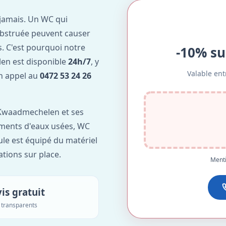
jamais. Un WC qui
obstruée peuvent causer
. C'est pourquoi notre
-10% su
n est disponible
24h/7
, y
Valable ent
Un appel au
0472 53 24 26
Kwaadmechelen et ses
lements d'eaux usées, WC
ule est équipé du matériel
ations sur place.
Menti
is gratuit
s transparents