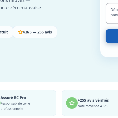
tions neuves —
n pour zéro mauvaise
atuit
4.8/5 — 255 avis
Assuré RC Pro
+255 avis vérifiés
Responsabilité civile
Note moyenne 4.8/5
professionnelle