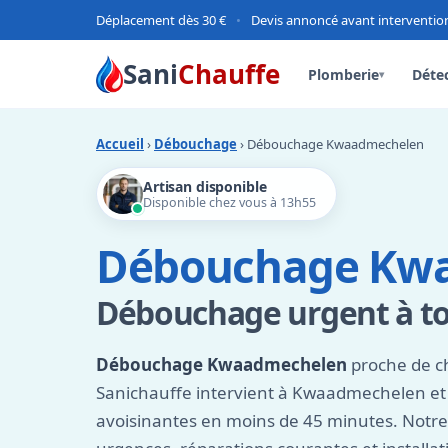
Déplacement dès 30 €
•
Devis annoncé avant interventio
Sani
Chauffe
Plomberie
Détec
▾
Accueil
›
Débouchage
› Débouchage Kwaadmechelen
Artisan disponible
Disponible chez vous à 13h55
Débouchage Kw
Débouchage urgent à t
Débouchage Kwaadmechelen
proche de ch
Sanichauffe intervient à Kwaadmechelen e
avoisinantes en moins de 45 minutes. Notre