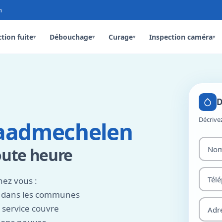
n
tion fuite
Débouchage
Curage
Inspection caméra
▾
▾
▾
▾
D
Décrive
aadmechelen
oute heure
ez vous :
t dans les communes
 service couvre