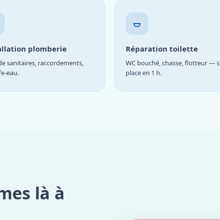
allation plomberie
Réparation toilette
e sanitaires, raccordements,
WC bouché, chasse, flotteur — s
fe-eau.
place en 1 h.
mes là à