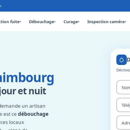
n
tion fuite
Débouchage
Curage
Inspection caméra
▾
▾
▾
▾
D
Décrive
aimbourg
our et nuit
demande un artisan
fe est ce
débouchage
rces locaux