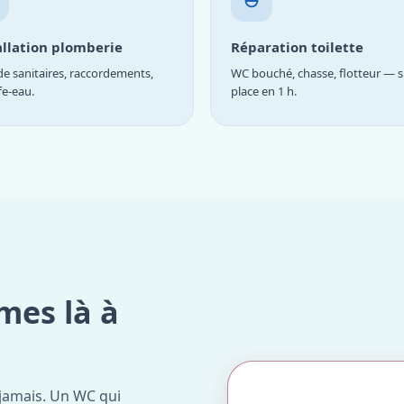
allation plomberie
Réparation toilette
e sanitaires, raccordements,
WC bouché, chasse, flotteur — s
fe-eau.
place en 1 h.
mes là à
jamais. Un WC qui