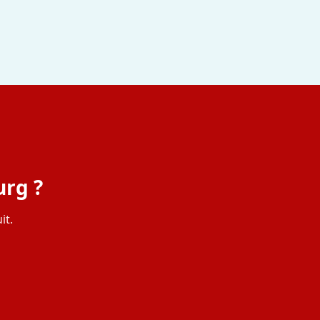
rg ?
it.