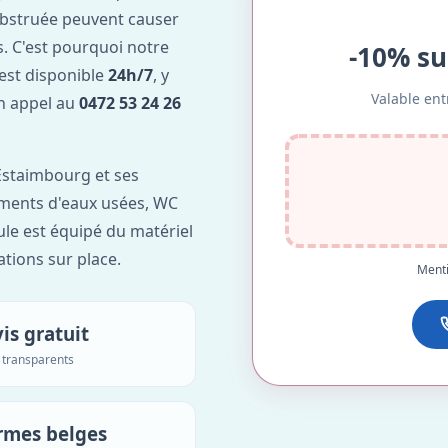
obstruée peuvent causer
. C'est pourquoi notre
-10% su
est disponible
24h/7
, y
Valable ent
Un appel au
0472 53 24 26
Estaimbourg et ses
lements d'eaux usées, WC
ule est équipé du matériel
ations sur place.
Menti
is gratuit
s transparents
rmes belges