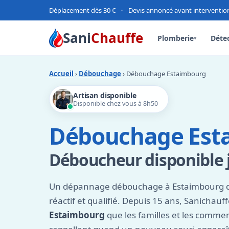
Déplacement dès 30 €
•
Devis annoncé avant interventio
Sani
Chauffe
Plomberie
Détec
▾
Accueil
›
Débouchage
› Débouchage Estaimbourg
Artisan disponible
Disponible chez vous à 8h50
Débouchage Est
Déboucheur disponible j
Un dépannage débouchage à Estaimbourg 
réactif et qualifié. Depuis 15 ans, Sanichauf
Estaimbourg
que les familles et les comme