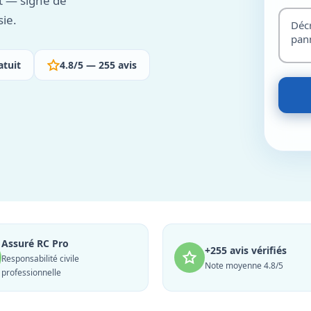
t — signe de
ie.
atuit
4.8/5 — 255 avis
Assuré RC Pro
+255 avis vérifiés
Responsabilité civile
Note moyenne 4.8/5
professionnelle