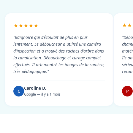
★★★★★
★★
"Baignoire qui s'écoulait de plus en plus
"Débo
lentement. Le déboucheur a utilisé une caméra
chambr
d'inspection et a trouvé des racines d'arbre dans
matér
la canalisation. Débouchage et curage complet
Ils on
effectués. Il m'a montré les images de la caméra,
série
très pédagogique."
reco
Caroline D.
C
P
Google — il y a 1 mois