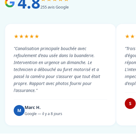
4.8
255 avis Google
★★★★★
★★
"Canalisation principale bouchée avec
"Troi
refoulement d'eau usée dans la buanderie.
d'égou
Intervention en urgence un dimanche. Le
répond
technicien a débouché au furet motorisé et a
L'int
passé la caméra pour s'assurer que tout était
impec
propre. Rapport avec photos fourni pour
d'exp
l'assurance."
S
Marc H.
M
Google — il y a 8 jours