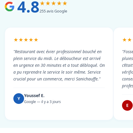
4.8
★★★★★
255 avis Google
★★★★★
★★
"Restaurant avec évier professionnel bouché en
"Foss
plein service du midi. Le déboucheur est arrivé
pluie
en urgence en 30 minutes et a tout débloqué. On
c’éta
a pu reprendre le service le soir même. Service
vérif
crucial pour un commerce, merci Sanichauffe."
conse
profe
Youssef E.
Y
Google — il y a 3 jours
E