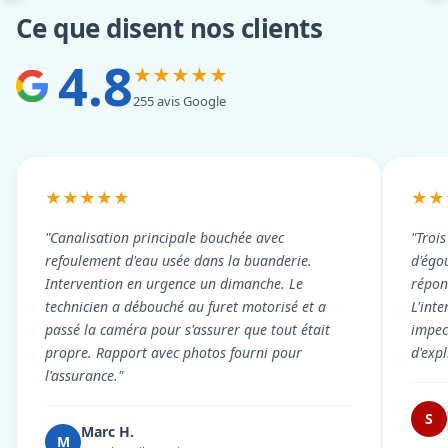
Ce que disent nos clients
4.8
★★★★★
255 avis Google
★★★★★
★★
"Canalisation principale bouchée avec
"Troi
refoulement d'eau usée dans la buanderie.
d'égou
Intervention en urgence un dimanche. Le
répond
technicien a débouché au furet motorisé et a
L'int
passé la caméra pour s'assurer que tout était
impec
propre. Rapport avec photos fourni pour
d'exp
l'assurance."
S
Marc H.
M