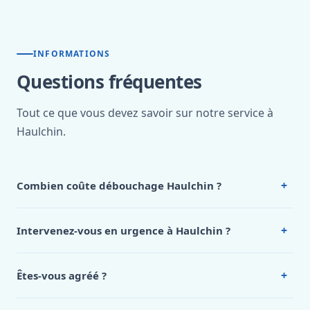
INFORMATIONS
Questions fréquentes
Tout ce que vous devez savoir sur notre service à
Haulchin.
+
Combien coûte débouchage Haulchin ?
Nos tarifs sont publics et figurent dans le
tableau des prix
de notre hub service. Pour un devis personnalisé à
+
Intervenez-vous en urgence à Haulchin ?
Haulchin, appelez le 0472 53 24 26.
Oui, 24h/7, y compris dimanches et jours fériés.
Intervention en moins de 45 minutes en zone urbaine.
+
Êtes-vous agréé ?
Oui. Sanichauffe est une entreprise enregistrée et assurée
en responsabilité civile professionnelle. Nos techniciens