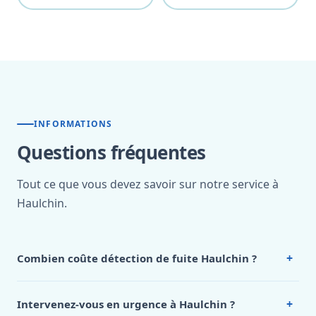
INFORMATIONS
Questions fréquentes
Tout ce que vous devez savoir sur notre service à
Haulchin.
+
Combien coûte détection de fuite Haulchin ?
Nos tarifs sont publics et figurent dans le
tableau des prix
de notre hub service. Pour un devis personnalisé à
+
Intervenez-vous en urgence à Haulchin ?
Haulchin, appelez le 0472 53 24 26.