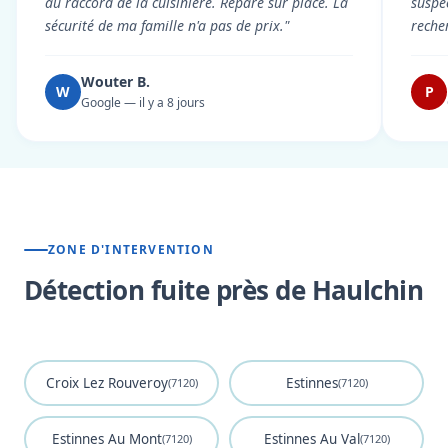
au raccord de la cuisinière. Réparé sur place. La
suspe
sécurité de ma famille n'a pas de prix."
reche
Wouter B.
W
P
Google — il y a 8 jours
ZONE D'INTERVENTION
Détection fuite près de Haulchin
Croix Lez Rouveroy
Estinnes
(7120)
(7120)
Estinnes Au Mont
Estinnes Au Val
(7120)
(7120)