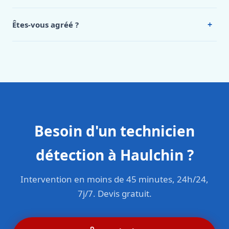
Oui, 24h/7, y compris dimanches et jours fériés.
Intervention en moins de 45 minutes en zone urbaine.
+
Êtes-vous agréé ?
Oui. Sanichauffe est une entreprise enregistrée et assurée
en responsabilité civile professionnelle. Nos techniciens
sont formés aux normes belges (NBN, CERGA, STS 62).
Besoin d'un technicien
détection à Haulchin ?
Intervention en moins de 45 minutes, 24h/24,
7j/7. Devis gratuit.