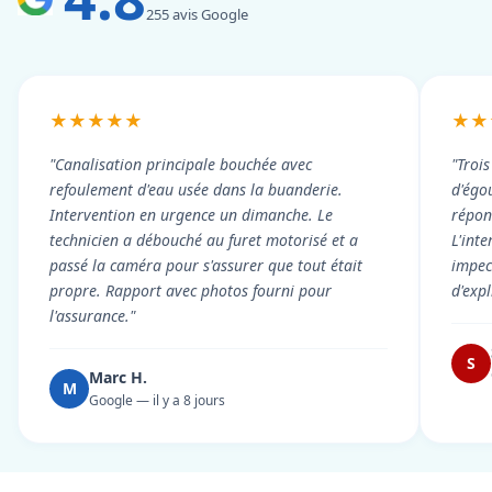
255 avis Google
★★★★★
★★
"Canalisation principale bouchée avec
"Troi
refoulement d'eau usée dans la buanderie.
d'égou
Intervention en urgence un dimanche. Le
répond
technicien a débouché au furet motorisé et a
L'int
passé la caméra pour s'assurer que tout était
impec
propre. Rapport avec photos fourni pour
d'exp
l'assurance."
S
Marc H.
M
Google — il y a 8 jours