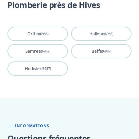
Plomberie près de Hives
Ortho
Halleux
(6983)
(6986)
Samree
Beffe
(6982)
(6987)
Hodister
(6987)
INFORMATIONS
Questions fréquentes