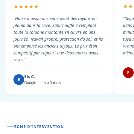
★★★★★
★★
"Notre maison ancienne avait des tuyaux en
"Dégâ
plomb dans la cave. Sanichauffe a remplacé
dans 
toute la colonne montante en cuivre en une
minute
journée. Travail propre, protection du sol, et ils
tuyau 
ont emporté les anciens tuyaux. Le prix était
Vraim
compétitif par rapport aux deux autres devis
même 
reçus."
F
Els C.
E
Google — il y a 3 mois
ZONE D'INTERVENTION