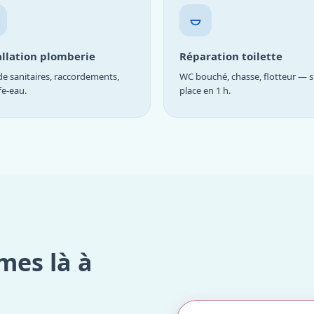
allation plomberie
Réparation toilette
e sanitaires, raccordements,
WC bouché, chasse, flotteur — s
fe-eau.
place en 1 h.
mes là à