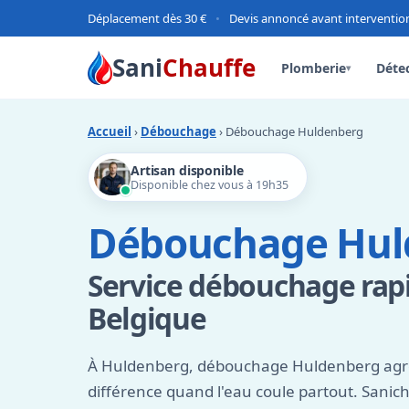
Déplacement dès 30 €
•
Devis annoncé avant interventio
Sani
Chauffe
Plomberie
Détec
▾
Accueil
›
Débouchage
› Débouchage Huldenberg
Artisan disponible
Disponible chez vous à 19h35
Débouchage Hul
Service débouchage rap
Belgique
À Huldenberg, débouchage Huldenberg agréé 
différence quand l'eau coule partout. Sanic