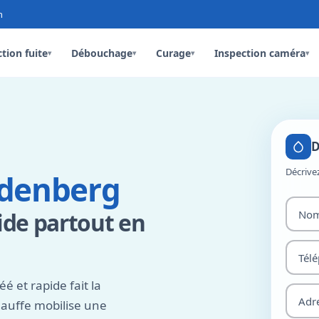
n
tion fuite
Débouchage
Curage
Inspection caméra
▾
▾
▾
▾
D
Décrive
denberg
ide partout en
et rapide fait la
hauffe mobilise une