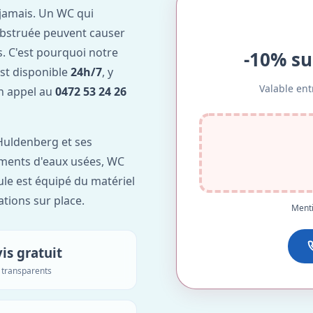
jamais. Un WC qui
obstruée peuvent causer
. C'est pourquoi notre
-10% su
st disponible
24h/7
, y
Valable ent
Un appel au
0472 53 24 26
Huldenberg et ses
lements d'eaux usées, WC
ule est équipé du matériel
ations sur place.
Menti
is gratuit
s transparents