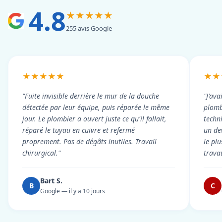
4.8
★★★★★
255 avis Google
★★★★★
★★
"Fuite invisible derrière le mur de la douche
"J'ava
détectée par leur équipe, puis réparée le même
plomb
jour. Le plombier a ouvert juste ce qu'il fallait,
techni
réparé le tuyau en cuivre et refermé
un dev
proprement. Pas de dégâts inutiles. Travail
le pl
chirurgical."
trava
Bart S.
B
C
Google — il y a 10 jours