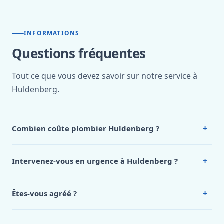
INFORMATIONS
Questions fréquentes
Tout ce que vous devez savoir sur notre service à
Huldenberg.
+
Combien coûte plombier Huldenberg ?
Nos tarifs sont publics et figurent dans le
tableau des prix
de notre hub service. Pour un devis personnalisé à
+
Intervenez-vous en urgence à Huldenberg ?
Huldenberg, appelez le 0472 53 24 26.
Oui, 24h/7, y compris dimanches et jours fériés.
Intervention en moins de 45 minutes en zone urbaine.
+
Êtes-vous agréé ?
Oui. Sanichauffe est une entreprise enregistrée et assurée
en responsabilité civile professionnelle. Nos techniciens