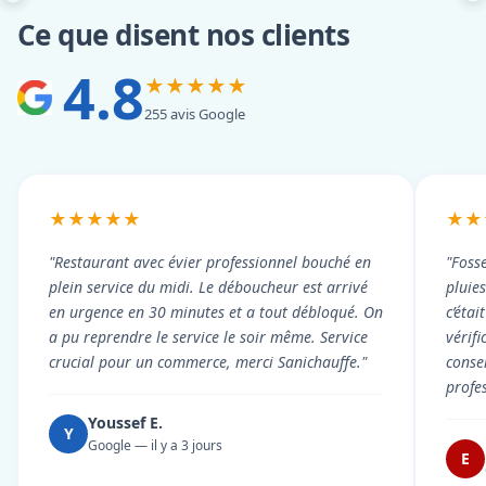
Ce que disent nos clients
4.8
★★★★★
255 avis Google
★★★★★
★★
"Restaurant avec évier professionnel bouché en
"Foss
plein service du midi. Le déboucheur est arrivé
pluie
en urgence en 30 minutes et a tout débloqué. On
c’éta
a pu reprendre le service le soir même. Service
vérif
crucial pour un commerce, merci Sanichauffe."
conse
profe
Youssef E.
Y
Google — il y a 3 jours
E