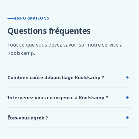
INFORMATIONS
Questions fréquentes
Tout ce que vous devez savoir sur notre service à
Koolskamp.
+
Combien coûte débouchage Koolskamp ?
Nos tarifs sont publics et figurent dans le
tableau des prix
de notre hub service. Pour un devis personnalisé à
+
Intervenez-vous en urgence à Koolskamp ?
Koolskamp, appelez le 0472 53 24 26.
Oui, 24h/7, y compris dimanches et jours fériés.
Intervention en moins de 45 minutes en zone urbaine.
+
Êtes-vous agréé ?
Oui. Sanichauffe est une entreprise enregistrée et assurée
en responsabilité civile professionnelle. Nos techniciens