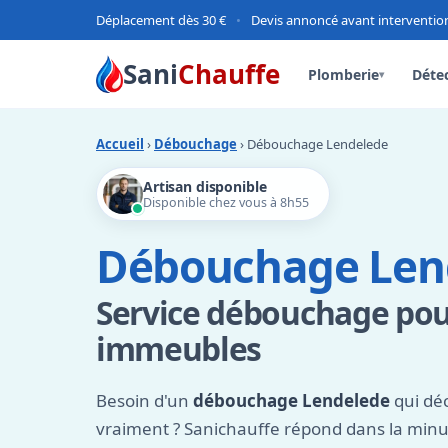
Déplacement dès 30 €
•
Devis annoncé avant interventio
Sani
Chauffe
Plomberie
Détec
▾
Accueil
›
Débouchage
› Débouchage Lendelede
Artisan disponible
Disponible chez vous à 8h55
Débouchage Len
Service débouchage pour
immeubles
Besoin d'un
débouchage Lendelede
qui déc
vraiment ? Sanichauffe répond dans la minut