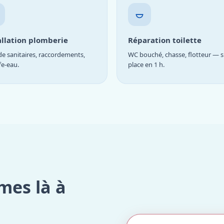
allation plomberie
Réparation toilette
e sanitaires, raccordements,
WC bouché, chasse, flotteur — s
fe-eau.
place en 1 h.
mes là à