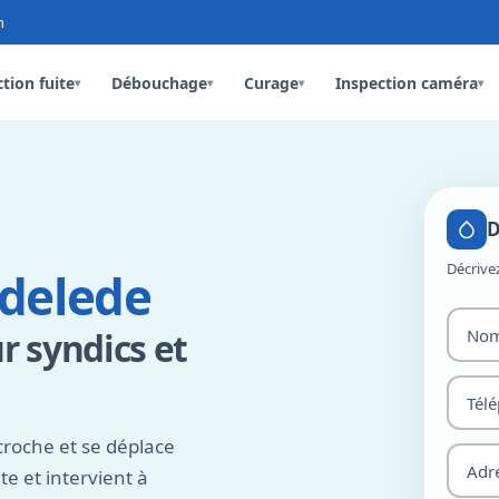
n
tion fuite
Débouchage
Curage
Inspection caméra
▾
▾
▾
▾
D
Décrive
delede
 syndics et
roche et se déplace
e et intervient à