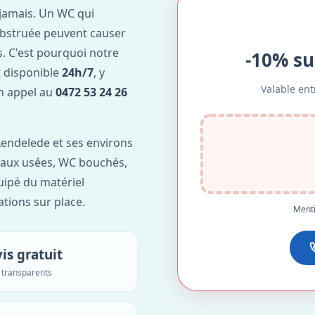
jamais. Un WC qui
obstruée peuvent causer
. C'est pourquoi notre
-10% su
 disponible
24h/7
, y
Valable ent
Un appel au
0472 53 24 26
endelede et ses environs
'eaux usées, WC bouchés,
uipé du matériel
ations sur place.
Menti
is gratuit
s transparents