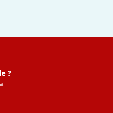
e ?
it.