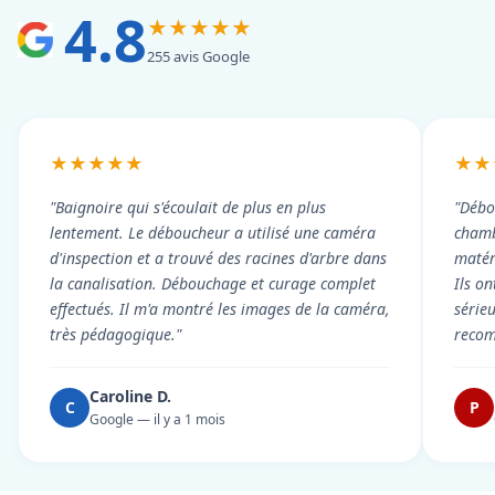
4.8
★★★★★
255 avis Google
★★★★★
★★
"Baignoire qui s'écoulait de plus en plus
"Débo
lentement. Le déboucheur a utilisé une caméra
chambr
d'inspection et a trouvé des racines d'arbre dans
matér
la canalisation. Débouchage et curage complet
Ils on
effectués. Il m'a montré les images de la caméra,
série
très pédagogique."
reco
Caroline D.
C
P
Google — il y a 1 mois