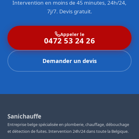
Intervention en moins de 45 minutes, 24h/24,
également sur les
primes et subsides disponibles
pour
l’installation d’équipements écologiques, vous aidant à
7j/7. Devis gratuit.
optimiser votre investissement. Notre expertise inclut les
dernières technologies en matière d’efficacité énergétique
et de développement durable.
Appeler le
0472 53 24 26
Demander un devis
Sanichauffe
Entreprise belge spécialisée en plomberie, chauffage, débouchage
et détection de fuites. Intervention 24h/24 dans toute la Belgique.