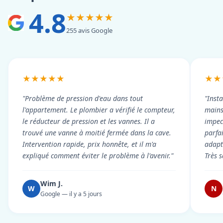
4.8
★★★★★
255 avis Google
★★★★★
★★
"Problème de pression d'eau dans tout
"Inst
l'appartement. Le plombier a vérifié le compteur,
mains
le réducteur de pression et les vannes. Il a
impecc
trouvé une vanne à moitié fermée dans la cave.
parfa
Intervention rapide, prix honnête, et il m'a
adapt
expliqué comment éviter le problème à l'avenir."
Très s
Wim J.
W
N
Google — il y a 5 jours