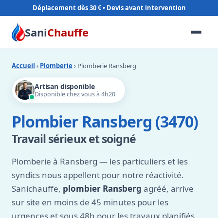
Déplacement dès 30 €
Sani
Chauffe
Accueil
›
Plomberie
› Plomberie Ransberg
Artisan disponible
Disponible chez vous à 4h20
Plombier Ransberg (3470)
Travail sérieux et soigné
Plomberie à Ransberg — les particuliers et les
syndics nous appellent pour notre réactivité.
Sanichauffe,
plombier Ransberg
agréé, arrive
sur site en moins de 45 minutes pour les
urgences et sous 48h pour les travaux planifiés.