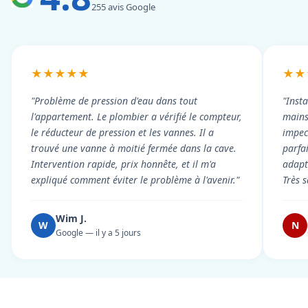
255 avis Google
★★★★★
★★
"Problème de pression d'eau dans tout
"Inst
l'appartement. Le plombier a vérifié le compteur,
mains
le réducteur de pression et les vannes. Il a
impecc
trouvé une vanne à moitié fermée dans la cave.
parfa
Intervention rapide, prix honnête, et il m'a
adapt
expliqué comment éviter le problème à l'avenir."
Très s
Wim J.
W
N
Google — il y a 5 jours