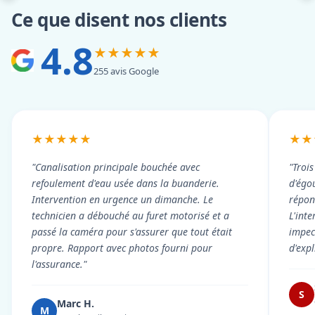
Ce que disent nos clients
4.8
★★★★★
255 avis Google
★★★★★
★★
"Canalisation principale bouchée avec
"Troi
refoulement d'eau usée dans la buanderie.
d'égou
Intervention en urgence un dimanche. Le
répond
technicien a débouché au furet motorisé et a
L'int
passé la caméra pour s'assurer que tout était
impec
propre. Rapport avec photos fourni pour
d'exp
l'assurance."
S
Marc H.
M