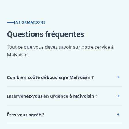
INFORMATIONS
Questions fréquentes
Tout ce que vous devez savoir sur notre service à
Malvoisin.
+
Combien coûte débouchage Malvoisin ?
Nos tarifs sont publics et figurent dans le
tableau des prix
de notre hub service. Pour un devis personnalisé à
+
Intervenez-vous en urgence à Malvoisin ?
Malvoisin, appelez le 0472 53 24 26.
Oui, 24h/7, y compris dimanches et jours fériés.
Intervention en moins de 45 minutes en zone urbaine.
+
Êtes-vous agréé ?
Oui. Sanichauffe est une entreprise enregistrée et assurée
en responsabilité civile professionnelle. Nos techniciens