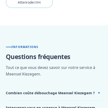
Attenrode
(3384)
INFORMATIONS
Questions fréquentes
Tout ce que vous devez savoir sur notre service à
Meensel Kiezegem.
+
Combien coûte débouchage Meensel Kiezegem ?
Nos tarifs sont publics et figurent dans le
tableau des prix
de notre hub service. Pour un devis personnalisé à
Intervenez-vous en urgence à Meensel Kiezegem