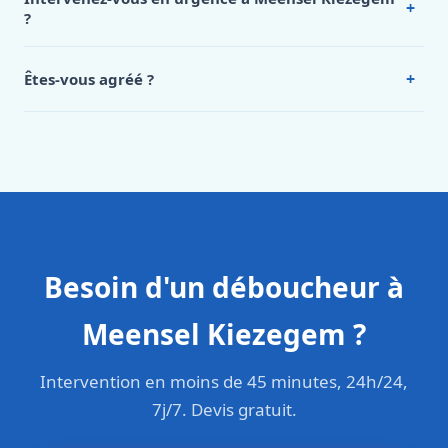
+
Meensel Kiezegem, appelez le 0472 53 24 26.
?
Oui, 24h/7, y compris dimanches et jours fériés.
Intervention en moins de 45 minutes en zone urbaine.
+
Êtes-vous agréé ?
Oui. Sanichauffe est une entreprise enregistrée et assurée
en responsabilité civile professionnelle. Nos techniciens
sont formés aux normes belges (NBN, CERGA, STS 62).
Besoin d'un déboucheur à
Meensel Kiezegem ?
Intervention en moins de 45 minutes, 24h/24,
7j/7. Devis gratuit.