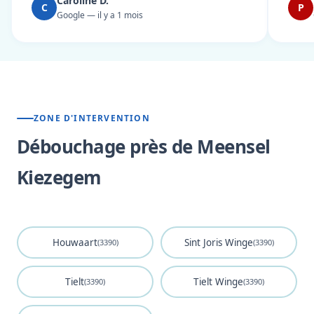
Caroline D.
C
P
Google — il y a 1 mois
ZONE D'INTERVENTION
Débouchage près de Meensel
Kiezegem
Houwaart
Sint Joris Winge
(3390)
(3390)
Tielt
Tielt Winge
(3390)
(3390)