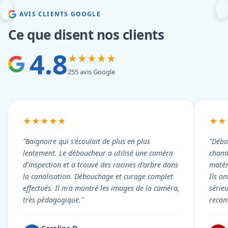
AVIS CLIENTS GOOGLE
Ce que disent nos clients
4.8
★★★★★
255 avis Google
★★★★★
★★
"Baignoire qui s'écoulait de plus en plus
"Débo
lentement. Le déboucheur a utilisé une caméra
chambr
d'inspection et a trouvé des racines d'arbre dans
matér
la canalisation. Débouchage et curage complet
Ils on
effectués. Il m'a montré les images de la caméra,
série
très pédagogique."
reco