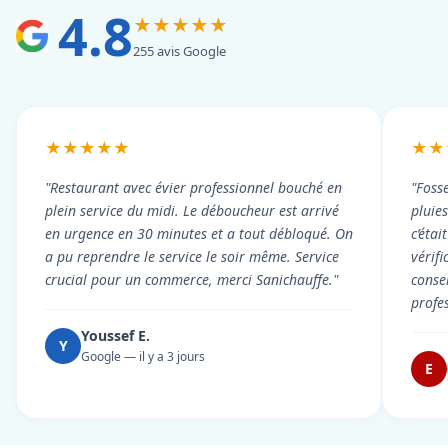
4.8
★★★★★
255 avis Google
★★★★★
★★
"Restaurant avec évier professionnel bouché en
"Foss
plein service du midi. Le déboucheur est arrivé
pluie
en urgence en 30 minutes et a tout débloqué. On
c’éta
a pu reprendre le service le soir même. Service
vérif
crucial pour un commerce, merci Sanichauffe."
conse
profe
Youssef E.
Y
Google — il y a 3 jours
E