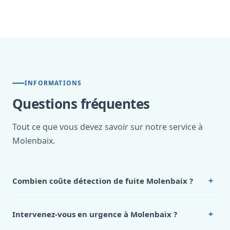
INFORMATIONS
Questions fréquentes
Tout ce que vous devez savoir sur notre service à
Molenbaix.
+
Combien coûte détection de fuite Molenbaix ?
Nos tarifs sont publics et figurent dans le
tableau des prix
de notre hub service. Pour un devis personnalisé à
+
Intervenez-vous en urgence à Molenbaix ?
Molenbaix, appelez le 0472 53 24 26.
Oui, 24h/7, y compris dimanches et jours fériés.