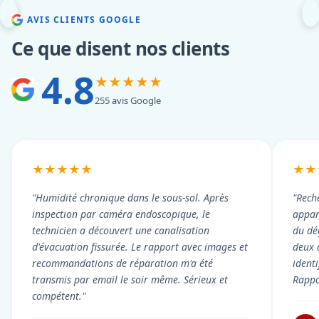
AVIS CLIENTS GOOGLE
Ce que disent nos clients
4.8
★★★★★
255 avis Google
★★★★★
★★
"Humidité chronique dans le sous-sol. Après
"Rech
inspection par caméra endoscopique, le
appart
technicien a découvert une canalisation
du dé
d'évacuation fissurée. Le rapport avec images et
deux 
recommandations de réparation m'a été
ident
transmis par email le soir même. Sérieux et
Rappor
compétent."