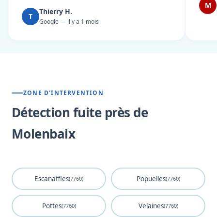
M
Thierry H.
T
Google — il y a 1 mois
ZONE D'INTERVENTION
Détection fuite près de
Molenbaix
Escanaffles
Popuelles
(7760)
(7760)
Pottes
Velaines
(7760)
(7760)