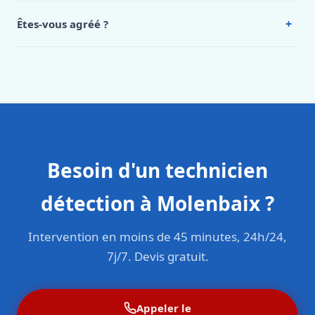
Intervention en moins de 45 minutes en zone urbaine.
+
Êtes-vous agréé ?
Oui. Sanichauffe est une entreprise enregistrée et assurée
en responsabilité civile professionnelle. Nos techniciens
sont formés aux normes belges (NBN, CERGA, STS 62).
Besoin d'un technicien
détection à Molenbaix ?
Intervention en moins de 45 minutes, 24h/24,
7j/7. Devis gratuit.
Appeler le