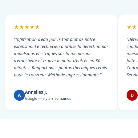
★★★★★
★★
"Infiltration d'eau par le toit plat de notre
"Détec
extension. Le technicien a utilisé la détection par
condui
impulsions électriques sur la membrane
maiso
d'étanchéité et trouve le point d'entrée en 30
fuite 
minutes. Rapport avec photos thermiques remis
Coord
pour le couvreur. Méthode impressionnante."
Servi
Annelies J.
A
D
Google — il y a 3 semaines