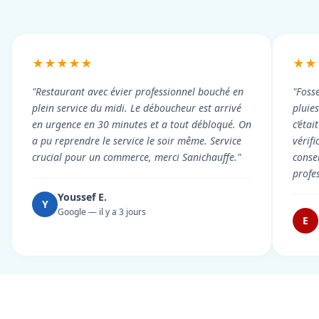
★★★★★
★★
"Restaurant avec évier professionnel bouché en
"Foss
plein service du midi. Le déboucheur est arrivé
pluie
en urgence en 30 minutes et a tout débloqué. On
c’éta
a pu reprendre le service le soir même. Service
vérif
crucial pour un commerce, merci Sanichauffe."
conse
profe
Youssef E.
Y
Google — il y a 3 jours
E