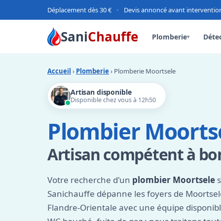
Déplacement dès 30 €
•
Devis annoncé avant interventio
Sani
Chauffe
Plomberie
Détec
▾
Accueil
›
Plomberie
› Plomberie Moortsele
Artisan disponible
Disponible chez vous à 12h50
Plombier Moortse
Artisan compétent à bon
Votre recherche d'un
plombier Moortsele
s
Sanichauffe dépanne les foyers de Moortsele
Flandre-Orientale avec une équipe disponible 