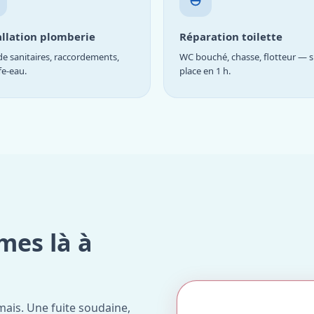
allation plomberie
Réparation toilette
e sanitaires, raccordements,
WC bouché, chasse, flotteur — s
fe-eau.
place en 1 h.
mes là à
ais. Une fuite soudaine,