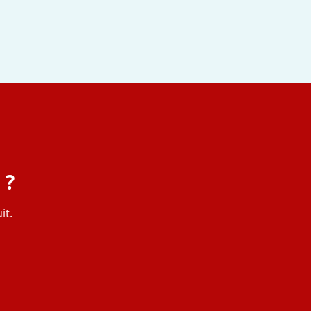
 ?
it.