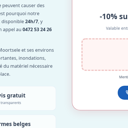
e peuvent causer des
est pourquoi notre
-10% su
 disponible
24h/7
, y
Valable ent
Un appel au
0472 53 24 26
oortsele et ses environs
ortantes, inondations,
é du matériel nécessaire
lace.
Menti
is gratuit
s transparents
rmes belges