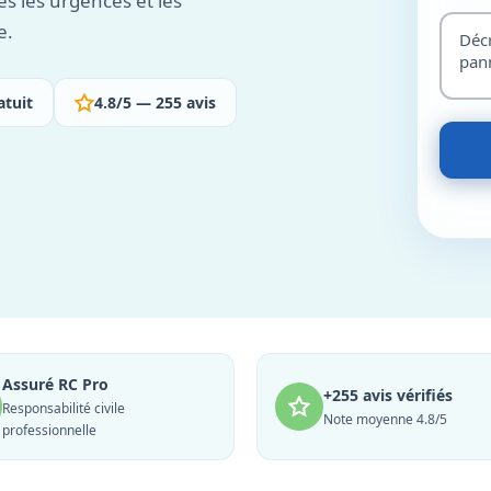
es les urgences et les
e.
atuit
4.8/5 — 255 avis
Assuré RC Pro
+255 avis vérifiés
Responsabilité civile
Note moyenne 4.8/5
professionnelle