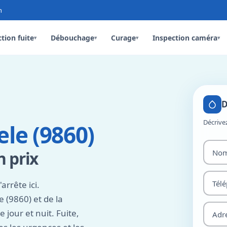
n
tion fuite
Débouchage
Curage
Inspection caméra
▾
▾
▾
▾
D
Décrive
le (9860)
 prix
'arrête ici.
 (9860) et de la
jour et nuit. Fuite,