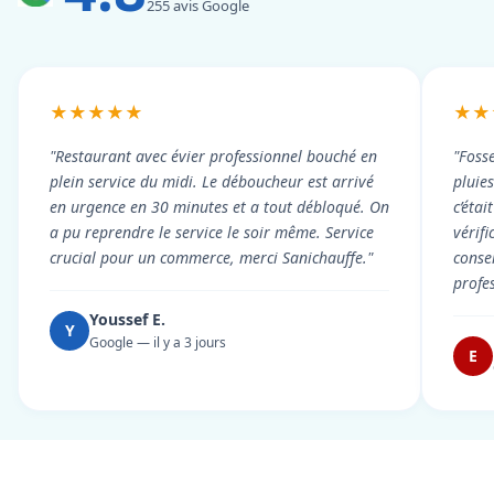
255 avis Google
★★★★★
★★
"Restaurant avec évier professionnel bouché en
"Foss
plein service du midi. Le déboucheur est arrivé
pluie
en urgence en 30 minutes et a tout débloqué. On
c’éta
a pu reprendre le service le soir même. Service
vérif
crucial pour un commerce, merci Sanichauffe."
conse
profe
Youssef E.
Y
Google — il y a 3 jours
E