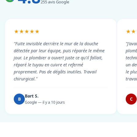
255 avis Google
★★★★★
★★
"Fuite invisible derrière le mur de la douche
"J'ava
détectée par leur équipe, puis réparée le même
plomb
jour. Le plombier a ouvert juste ce qu'il fallait,
techni
réparé le tuyau en cuivre et refermé
un dev
proprement. Pas de dégâts inutiles. Travail
le pl
chirurgical."
trava
Bart S.
B
C
Google — il y a 10 jours