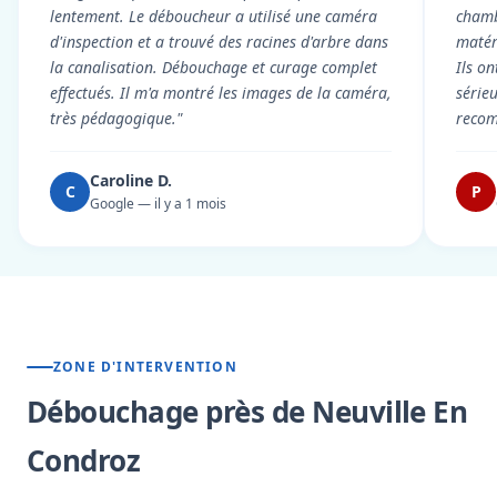
lentement. Le déboucheur a utilisé une caméra
chambr
d'inspection et a trouvé des racines d'arbre dans
matér
la canalisation. Débouchage et curage complet
Ils on
effectués. Il m'a montré les images de la caméra,
série
très pédagogique."
reco
Caroline D.
C
P
Google — il y a 1 mois
ZONE D'INTERVENTION
Débouchage près de Neuville En
Condroz