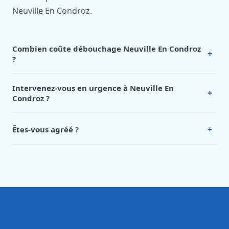
Neuville En Condroz.
Combien coûte débouchage Neuville En Condroz
+
?
Nos tarifs sont publics et figurent dans le
tableau des prix
de notre hub service. Pour un devis personnalisé à
Intervenez-vous en urgence à Neuville En
+
Neuville En Condroz, appelez le 0472 53 24 26.
Condroz ?
Oui, 24h/7, y compris dimanches et jours fériés.
Intervention en moins de 45 minutes en zone urbaine.
+
Êtes-vous agréé ?
Oui. Sanichauffe est une entreprise enregistrée et assurée
en responsabilité civile professionnelle. Nos techniciens
sont formés aux normes belges (NBN, CERGA, STS 62).