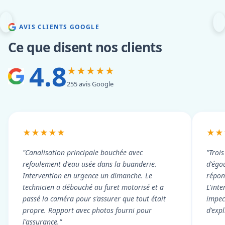
AVIS CLIENTS GOOGLE
Ce que disent nos clients
4.8
★★★★★
255 avis Google
★★★★★
★★
"Canalisation principale bouchée avec
"Troi
refoulement d'eau usée dans la buanderie.
d'égou
Intervention en urgence un dimanche. Le
répond
technicien a débouché au furet motorisé et a
L'int
passé la caméra pour s'assurer que tout était
impec
propre. Rapport avec photos fourni pour
d'exp
l'assurance."