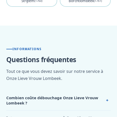
Strijtem
Borchtlombeek
(1760)
(1761)
INFORMATIONS
Questions fréquentes
Tout ce que vous devez savoir sur notre service à
Onze Lieve Vrouw Lombeek.
Combien coûte débouchage Onze Lieve Vrouw
+
Lombeek ?
Nos tarifs sont publics et figurent dans le
tableau des prix
de notre hub service. Pour un devis personnalisé à Onze