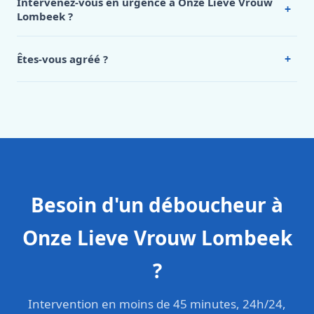
Intervenez-vous en urgence à Onze Lieve Vrouw
+
Lieve Vrouw Lombeek, appelez le 0472 53 24 26.
Lombeek ?
Oui, 24h/7, y compris dimanches et jours fériés.
Intervention en moins de 45 minutes en zone urbaine.
+
Êtes-vous agréé ?
Oui. Sanichauffe est une entreprise enregistrée et assurée
en responsabilité civile professionnelle. Nos techniciens
sont formés aux normes belges (NBN, CERGA, STS 62).
Besoin d'un déboucheur à
Onze Lieve Vrouw Lombeek
?
Intervention en moins de 45 minutes, 24h/24,