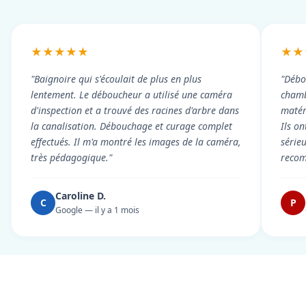
★★★★★
★★
"Baignoire qui s'écoulait de plus en plus
"Débo
lentement. Le déboucheur a utilisé une caméra
chambr
d'inspection et a trouvé des racines d'arbre dans
matér
la canalisation. Débouchage et curage complet
Ils on
effectués. Il m'a montré les images de la caméra,
série
très pédagogique."
reco
Caroline D.
C
P
Google — il y a 1 mois