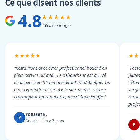
Ce que disent nos clients
4.8
★★★★★
255 avis Google
★★★★★
★★
"Restaurant avec évier professionnel bouché en
"Foss
plein service du midi. Le déboucheur est arrivé
pluie
en urgence en 30 minutes et a tout débloqué. On
c’éta
a pu reprendre le service le soir même. Service
vérif
crucial pour un commerce, merci Sanichauffe."
conse
profe
Youssef E.
Y
Google — il y a 3 jours
E