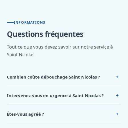
INFORMATIONS
Questions fréquentes
Tout ce que vous devez savoir sur notre service à
Saint Nicolas.
+
Combien coûte débouchage Saint Nicolas ?
Nos tarifs sont publics et figurent dans le
tableau des prix
de notre hub service. Pour un devis personnalisé à Saint
+
Intervenez-vous en urgence à Saint Nicolas ?
Nicolas, appelez le 0472 53 24 26.
Oui, 24h/7, y compris dimanches et jours fériés.
Intervention en moins de 45 minutes en zone urbaine.
+
Êtes-vous agréé ?
Oui. Sanichauffe est une entreprise enregistrée et assurée
en responsabilité civile professionnelle. Nos techniciens