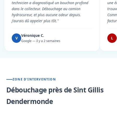
technicien a diagnostiqué un bouchon profond
une é
dans le collecteur. Débouchage au camion
trouv
hydrocureur, et plus aucune odeur depuis.
Commu
J'aurais dû appeler plus tôt."
factu
Véronique C.
V
L
Google — il y a 2 semaines
ZONE D'INTERVENTION
Débouchage près de Sint Gillis
Dendermonde