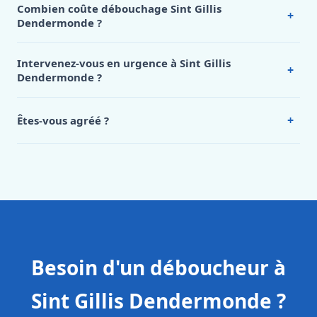
Combien coûte débouchage Sint Gillis
+
Dendermonde ?
Nos tarifs sont publics et figurent dans le
tableau des prix
de notre hub service. Pour un devis personnalisé à Sint
Intervenez-vous en urgence à Sint Gillis
+
Gillis Dendermonde, appelez le 0472 53 24 26.
Dendermonde ?
Oui, 24h/7, y compris dimanches et jours fériés.
Intervention en moins de 45 minutes en zone urbaine.
+
Êtes-vous agréé ?
Oui. Sanichauffe est une entreprise enregistrée et assurée
en responsabilité civile professionnelle. Nos techniciens
sont formés aux normes belges (NBN, CERGA, STS 62).
Besoin d'un déboucheur à
Sint Gillis Dendermonde ?