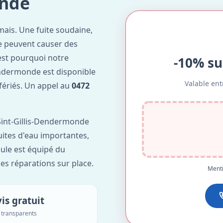
onde
ais. Une fuite soudaine,
e peuvent causer des
est pourquoi notre
-10% su
endermonde est disponible
Valable ent
 fériés. Un appel au
0472
Sint-Gillis-Dendermonde
fuites d'eau importantes,
ule est équipé du
des réparations sur place.
Menti
is gratuit
s transparents