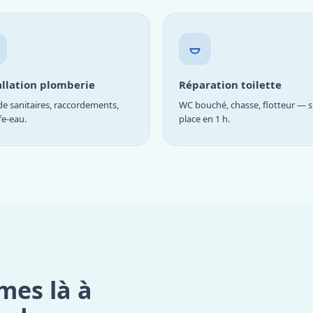
allation plomberie
Réparation toilette
e sanitaires, raccordements,
WC bouché, chasse, flotteur — s
fe-eau.
place en 1 h.
mes là à