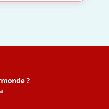
ermonde ?
it.