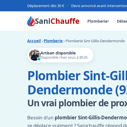
Déplacement dès 30 €
•
Devis annoncé avant interventio
Sani
Chauffe
Plomberie
Détec
▾
Accueil
›
Plomberie
› Plomberie Sint-Gillis-Dendermonde
Artisan disponible
Disponible chez vous à 8h35
Plombier Sint-Gill
Dendermonde (9
Un vrai plombier de pro
Besoin d'un
plombier Sint-Gillis-Denderm
se déplace vraiment ? Sanichauffe répond d