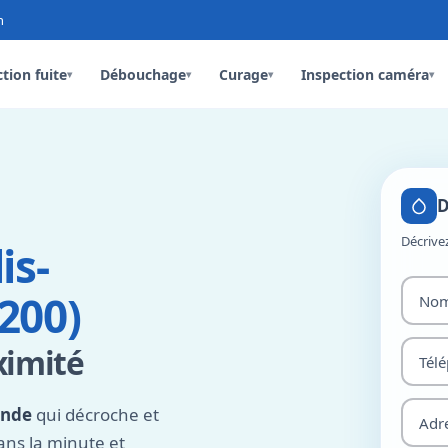
n
tion fuite
Débouchage
Curage
Inspection caméra
▾
▾
▾
▾
D
Décrive
is-
200)
ximité
onde
qui décroche et
ans la minute et