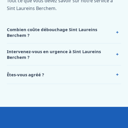
Tout ce que vous devez savoir sur notre service à
Sint Laureins Berchem.
Combien coûte débouchage Sint Laureins
+
Berchem ?
Nos tarifs sont publics et figurent dans le
tableau des prix
de notre hub service. Pour un devis personnalisé à Sint
Intervenez-vous en urgence à Sint Laureins
+
Laureins Berchem, appelez le 0472 53 24 26.
Berchem ?
Oui, 24h/7, y compris dimanches et jours fériés.
Intervention en moins de 45 minutes en zone urbaine.
+
Êtes-vous agréé ?
Oui. Sanichauffe est une entreprise enregistrée et assurée
en responsabilité civile professionnelle. Nos techniciens
sont formés aux normes belges (NBN, CERGA, STS 62).