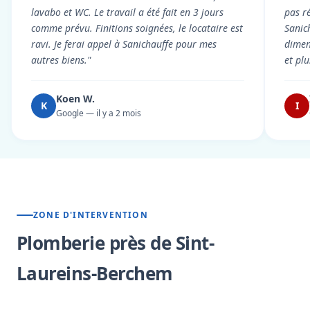
lavabo et WC. Le travail a été fait en 3 jours
pas r
comme prévu. Finitions soignées, le locataire est
Sanic
ravi. Je ferai appel à Sanichauffe pour mes
dimen
autres biens."
et pl
Koen W.
K
I
Google — il y a 2 mois
ZONE D'INTERVENTION
Plomberie près de Sint-
Laureins-Berchem