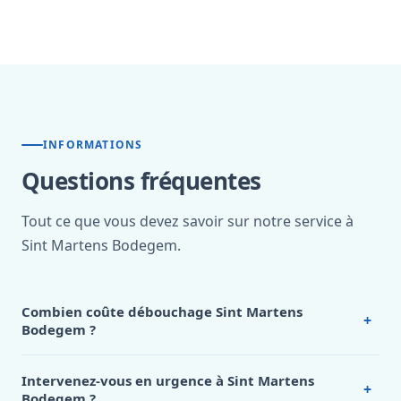
INFORMATIONS
Questions fréquentes
Tout ce que vous devez savoir sur notre service à
Sint Martens Bodegem.
Combien coûte débouchage Sint Martens
+
Bodegem ?
Nos tarifs sont publics et figurent dans le
tableau des prix
de notre hub service. Pour un devis personnalisé à Sint
Intervenez-vous en urgence à Sint Martens
+
Martens Bodegem, appelez le 0472 53 24 26.
Bodegem ?