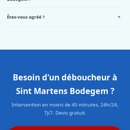
Oui, 24h/7, y compris dimanches et jours fériés.
Intervention en moins de 45 minutes en zone urbaine.
+
Êtes-vous agréé ?
Oui. Sanichauffe est une entreprise enregistrée et assurée
en responsabilité civile professionnelle. Nos techniciens
sont formés aux normes belges (NBN, CERGA, STS 62).
Besoin d'un déboucheur à
Sint Martens Bodegem ?
Intervention en moins de 45 minutes, 24h/24,
7j/7. Devis gratuit.