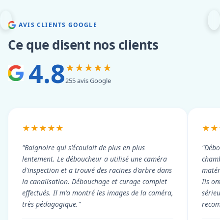
AVIS CLIENTS GOOGLE
Ce que disent nos clients
4.8
★★★★★
255 avis Google
★★★★★
★★
"Baignoire qui s'écoulait de plus en plus
"Débo
lentement. Le déboucheur a utilisé une caméra
chambr
d'inspection et a trouvé des racines d'arbre dans
matér
la canalisation. Débouchage et curage complet
Ils on
effectués. Il m'a montré les images de la caméra,
série
très pédagogique."
reco