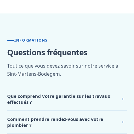
INFORMATIONS
Questions fréquentes
Tout ce que vous devez savoir sur notre service à
Sint-Martens-Bodegem.
Que comprend votre garantie sur les travaux
+
effectués ?
Notre
plombier Sint Martens Bodegem
garantit tous les
travaux réalisés.
Pour les réparations et dépannages, nous
Comment prendre rendez-vous avec votre
+
offrons une garantie de 6 mois à 1 an selon la nature de
plombier ?
l’intervention. Pour les installations neuves et les
Prendre rendez-vous avec notre
plombier Sint Martens