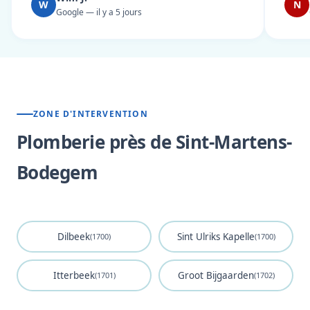
W
N
Google — il y a 5 jours
ZONE D'INTERVENTION
Plomberie près de Sint-Martens-
Bodegem
Dilbeek
Sint Ulriks Kapelle
(1700)
(1700)
Itterbeek
Groot Bijgaarden
(1701)
(1702)