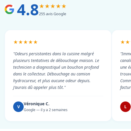
4.8
★★★★★
255 avis Google
★★★★★
★★
"Odeurs persistantes dans la cuisine malgré
"Imme
plusieurs tentatives de débouchage maison. Le
canal
technicien a diagnostiqué un bouchon profond
une é
dans le collecteur. Débouchage au camion
trouv
hydrocureur, et plus aucune odeur depuis.
Commu
J'aurais dû appeler plus tôt."
factu
Véronique C.
V
L
Google — il y a 2 semaines