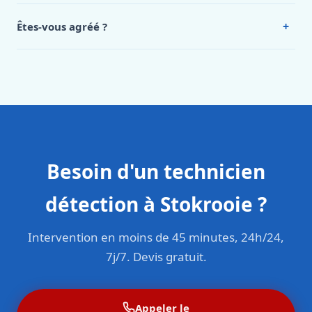
Intervention en moins de 45 minutes en zone urbaine.
+
Êtes-vous agréé ?
Oui. Sanichauffe est une entreprise enregistrée et assurée
en responsabilité civile professionnelle. Nos techniciens
sont formés aux normes belges (NBN, CERGA, STS 62).
Besoin d'un technicien
détection à Stokrooie ?
Intervention en moins de 45 minutes, 24h/24,
7j/7. Devis gratuit.
Appeler le