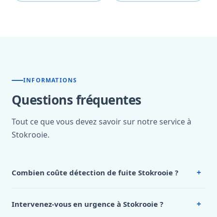
INFORMATIONS
Questions fréquentes
Tout ce que vous devez savoir sur notre service à
Stokrooie.
+
Combien coûte détection de fuite Stokrooie ?
Nos tarifs sont publics et figurent dans le
tableau des prix
de notre hub service. Pour un devis personnalisé à
+
Intervenez-vous en urgence à Stokrooie ?
Stokrooie, appelez le 0472 53 24 26.
Oui, 24h/7, y compris dimanches et jours fériés.