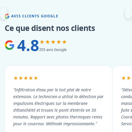
AVIS CLIENTS GOOGLE
Ce que disent nos clients
4.8
★★★★★
255 avis Google
★★★★★
★★
"Infiltration d'eau par le toit plat de notre
"Détec
extension. Le technicien a utilisé la détection par
condui
impulsions électriques sur la membrane
maiso
d'étanchéité et trouve le point d'entrée en 30
fuite 
minutes. Rapport avec photos thermiques remis
Coord
pour le couvreur. Méthode impressionnante."
Servi