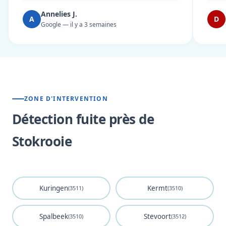
Annelies J.
A
D
Google — il y a 3 semaines
ZONE D'INTERVENTION
Détection fuite près de
Stokrooie
Kuringen
Kermt
(3511)
(3510)
Spalbeek
Stevoort
(3510)
(3512)