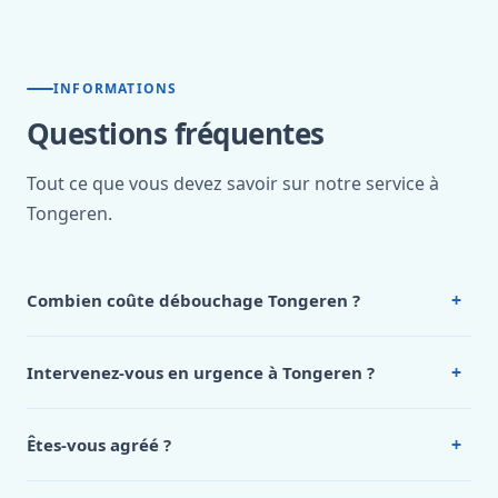
INFORMATIONS
Questions fréquentes
Tout ce que vous devez savoir sur notre service à
Tongeren.
+
Combien coûte débouchage Tongeren ?
Nos tarifs sont publics et figurent dans le
tableau des prix
de notre hub service. Pour un devis personnalisé à
+
Intervenez-vous en urgence à Tongeren ?
Tongeren, appelez le 0472 53 24 26.
Oui, 24h/7, y compris dimanches et jours fériés.
Intervention en moins de 45 minutes en zone urbaine.
+
Êtes-vous agréé ?
Oui. Sanichauffe est une entreprise enregistrée et assurée