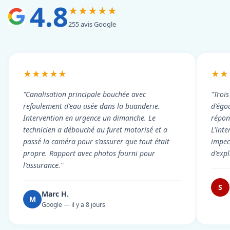
4.8
★★★★★
255 avis Google
★★★★★
★★
"Canalisation principale bouchée avec
"Troi
refoulement d'eau usée dans la buanderie.
d'égou
Intervention en urgence un dimanche. Le
répond
technicien a débouché au furet motorisé et a
L'int
passé la caméra pour s'assurer que tout était
impec
propre. Rapport avec photos fourni pour
d'exp
l'assurance."
S
Marc H.
M
Google — il y a 8 jours