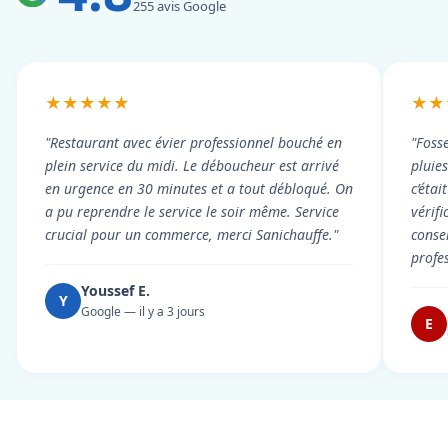
255 avis Google
★★★★★
★★
"Restaurant avec évier professionnel bouché en
"Foss
plein service du midi. Le déboucheur est arrivé
pluie
en urgence en 30 minutes et a tout débloqué. On
c’éta
a pu reprendre le service le soir même. Service
vérif
crucial pour un commerce, merci Sanichauffe."
conse
profe
Youssef E.
Y
Google — il y a 3 jours
E