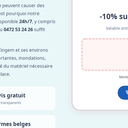
e peuvent causer des
est pourquoi notre
-10% su
isponible
24h/7
, y compris
Valable ent
au
0472 53 24 26
suffit
ingem et ses environs
ortantes, inondations,
é du matériel nécessaire
lace.
Menti
is gratuit
s transparents
rmes belges