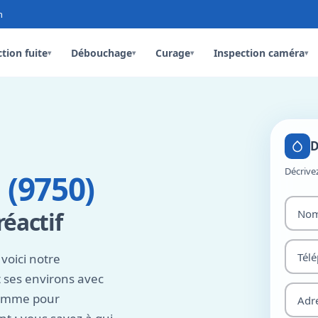
n
tion fuite
Débouchage
Curage
Inspection caméra
▾
▾
▾
▾
D
Décrive
 (9750)
éactif
voici notre
 ses environs avec
comme pour