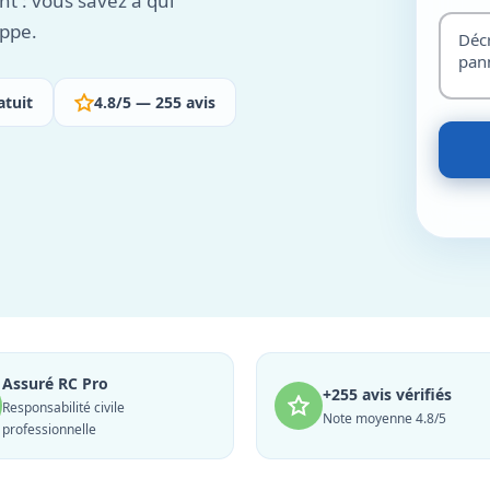
nt : vous savez à qui
appe.
atuit
4.8/5 — 255 avis
Assuré RC Pro
+255 avis vérifiés
Responsabilité civile
Note moyenne 4.8/5
professionnelle