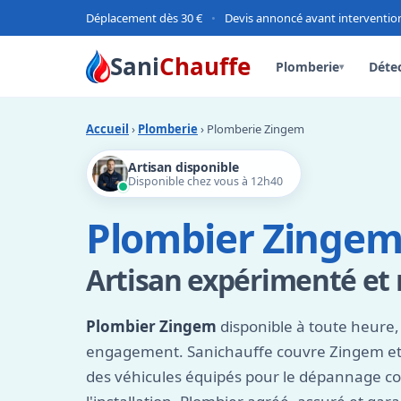
Déplacement dès 30 €
•
Devis annoncé avant interventio
Sani
Chauffe
Plomberie
Détec
▾
Accueil
›
Plomberie
› Plomberie Zingem
Artisan disponible
Disponible chez vous à 12h40
Plombier Zingem
Artisan expérimenté et r
Plombier Zingem
disponible à toute heure, 
engagement. Sanichauffe couvre Zingem et
des véhicules équipés pour le dépannage 