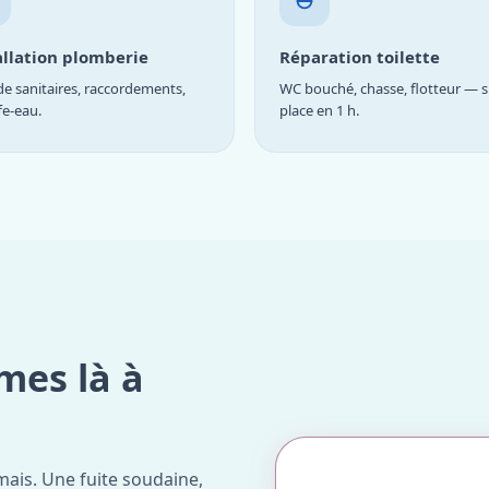
allation plomberie
Réparation toilette
e sanitaires, raccordements,
WC bouché, chasse, flotteur — s
fe-eau.
place en 1 h.
mes là à
ais. Une fuite soudaine,