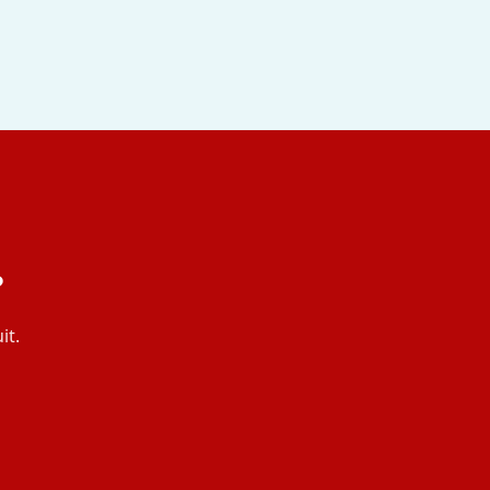
?
it.