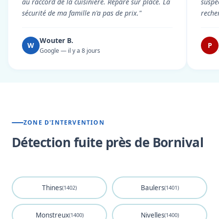
au raccord de la cuisinière. Réparé sur place. La
suspe
sécurité de ma famille n'a pas de prix."
reche
Wouter B.
W
P
Google — il y a 8 jours
ZONE D'INTERVENTION
Détection fuite près de Bornival
Thines
Baulers
(1402)
(1401)
Monstreux
Nivelles
(1400)
(1400)