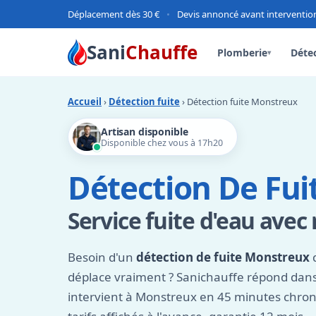
Déplacement dès 30 €
•
Devis annoncé avant interventio
Sani
Chauffe
Plomberie
Détec
▾
Accueil
›
Détection fuite
› Détection fuite Monstreux
Artisan disponible
Disponible chez vous à 17h20
Détection De Fu
Service fuite d'eau avec
Besoin d'un
détection de fuite Monstreux
q
déplace vraiment ? Sanichauffe répond dans
intervient à Monstreux en 45 minutes chrono