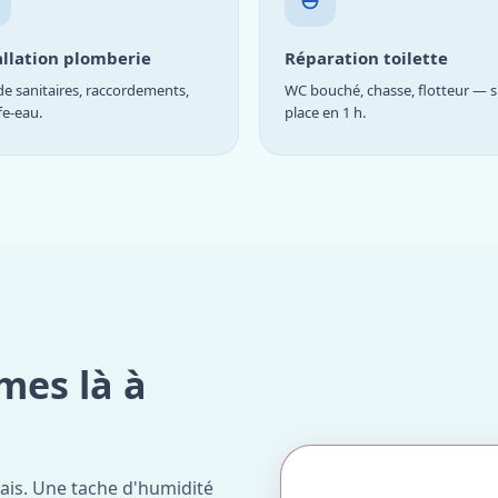
allation plomberie
Réparation toilette
e sanitaires, raccordements,
WC bouché, chasse, flotteur — s
fe-eau.
place en 1 h.
mes là à
ais. Une tache d'humidité