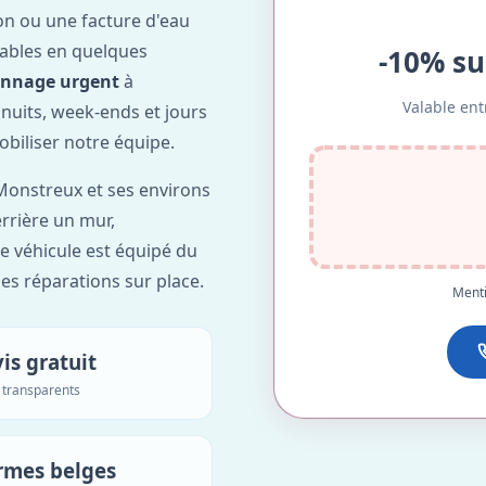
on ou une facture d'eau
ables en quelques
-10% su
annage urgent
à
Valable ent
s nuits, week-ends et jours
obiliser notre équipe.
Monstreux et ses environs
errière un mur,
re véhicule est équipé du
des réparations sur place.
Menti
is gratuit
s transparents
rmes belges