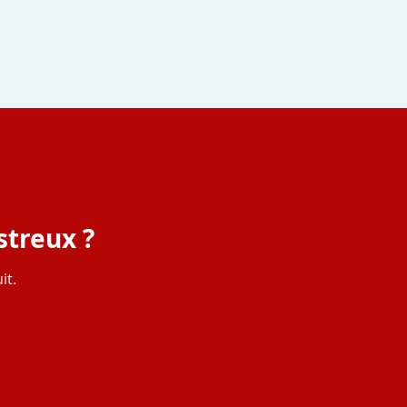
streux ?
it.