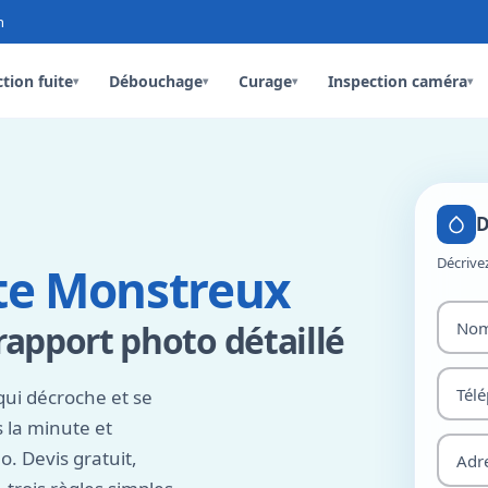
n
tion fuite
Débouchage
Curage
Inspection caméra
▾
▾
▾
▾
D
Décrive
ite Monstreux
 rapport photo détaillé
ui décroche et se
 la minute et
. Devis gratuit,