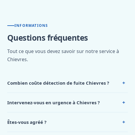
INFORMATIONS
Questions fréquentes
Tout ce que vous devez savoir sur notre service à
Chievres.
+
Combien coûte détection de fuite Chievres ?
Nos tarifs sont publics et figurent dans le
tableau des prix
de notre hub service. Pour un devis personnalisé à
+
Intervenez-vous en urgence à Chievres ?
Chievres, appelez le 0472 53 24 26.
Oui, 24h/7, y compris dimanches et jours fériés.
Intervention en moins de 45 minutes en zone urbaine.
+
Êtes-vous agréé ?
Oui. Sanichauffe est une entreprise enregistrée et assurée