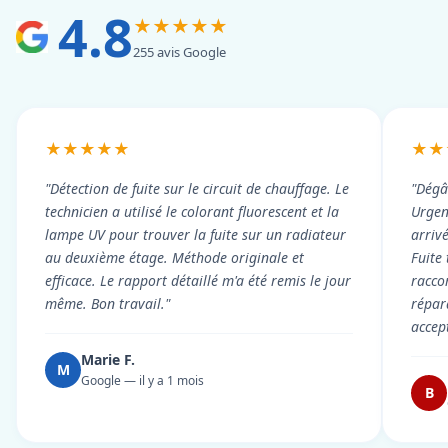
4.8
★★★★★
255 avis Google
★★★★★
★★
"Détection de fuite sur le circuit de chauffage. Le
"Dégâ
technicien a utilisé le colorant fluorescent et la
Urgen
lampe UV pour trouver la fuite sur un radiateur
arriv
au deuxième étage. Méthode originale et
Fuite
efficace. Le rapport détaillé m'a été remis le jour
racco
même. Bon travail."
répar
accep
Marie F.
M
Google — il y a 1 mois
B