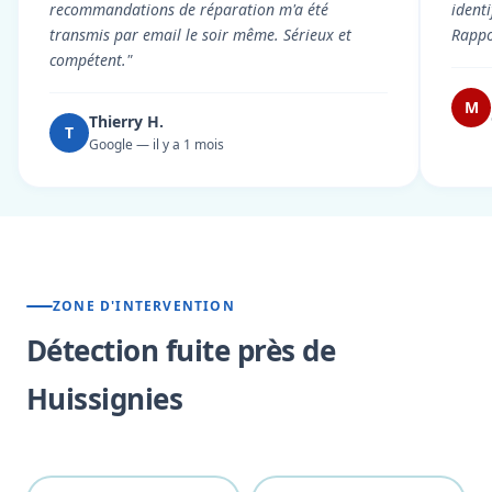
recommandations de réparation m'a été
ident
transmis par email le soir même. Sérieux et
Rappor
compétent."
M
Thierry H.
T
Google — il y a 1 mois
ZONE D'INTERVENTION
Détection fuite près de
Huissignies